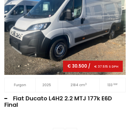
€ 30.500 /
€ 37.515 S DPH
3
kW
Furgon
2025
2184 cm
133
Fiat Ducato L4H2 2.2 MTJ 177k E6D
Final