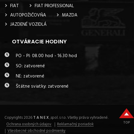
FIAT
FIAT PROFESSIONAL
AUTOPOŽIČOVŇA
MAZDA
JAZDENÉ VOZIDLÁ
OTVÁRACIE HODINY
PO - PI: 08.00 hod - 16.30 hod
SO: zatvorené
NE: zatvorené
Štátne sviatky: zatvorené
Copyrights 2026
T A N E X
,spol. s r.o. Všetky práva vyhradené.
TOP
Ochrana osobných údajov
Reklamačný poriadok
Všeobecné obchodné podmienky