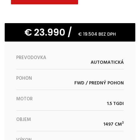
€ 23.990 /
€ 19.504 BEZ DPH
PREVODOVKA
AUTOMATICKÁ
POHON
FWD / PREDNÝ POHON
MOTOR
1.5 TGDI
OBJEM
3
1497 CM