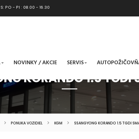
: PO - PI : 08.00 - 16.30
L
NOVINKY / AKCIE
SERVIS
AUTOPOŽIČOVŇ
NG KORANDO 1.5 TGDI 
PONUKA VOZIDIEL
KGM
SSANGYONG KORANDO 1.5 TGDI SM