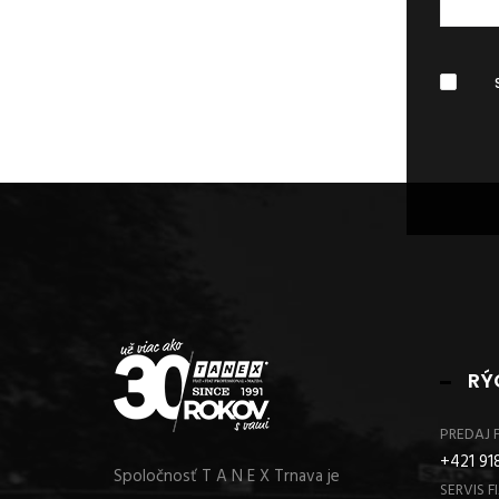
RÝ
PREDAJ F
+421 918
Spoločnosť T A N E X Trnava je
SERVIS FI