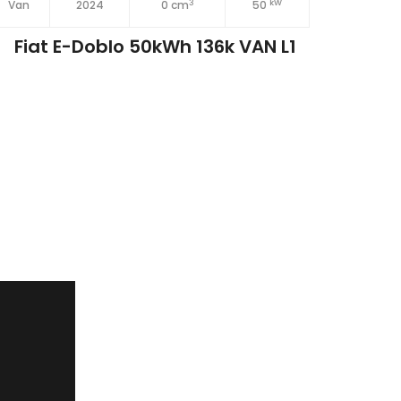
3
kW
Van
2024
0 cm
50
dvojka
Fiat E-Doblo 50kWh 136k VAN L1
Fia
2.2 MTJ