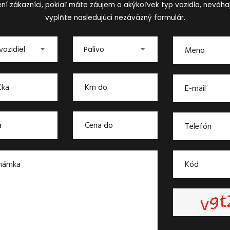
ní zákazníci, pokiaľ máte záujem o akýkoľvek typ vozidla, neváha
vyplňte nasledujúci nezáväzný formulár.
vozidiel
Palivo