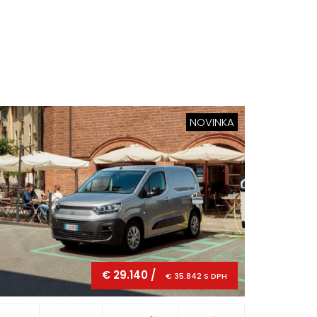
NOVINKA
€ 29.140 /
€ 35.842 S DPH