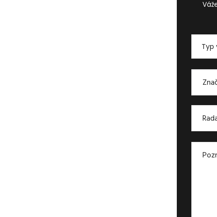
Váže
Typ 