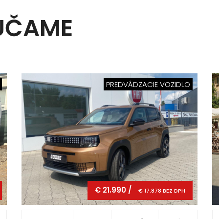
ÚČAME
PREDVÁDZACIE VOZIDLO
€ 21.990 /
€ 17.878 BEZ DPH