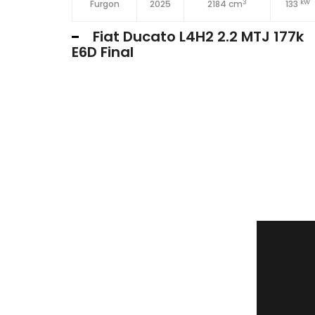
3
kW
3
kW
m
132
Furgon
2025
2184 cm
133
ína L4
Fiat Ducato L4H2 2.2 MTJ 177k
E6D Final