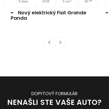
3
kW
5 dver.
2025
0 cm
83
Nový elektrický Fiat Grande
Panda
DOPYTOVÝ FORMULÁR
NENAŠLI STE VAŠE AUTO?