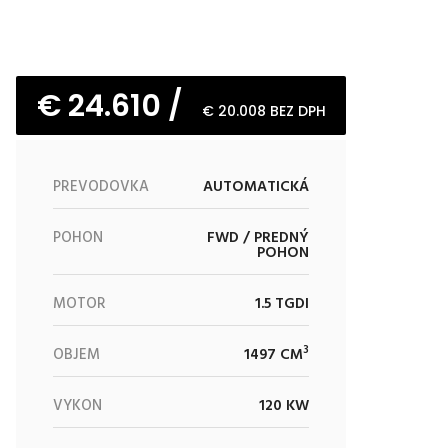
€ 24.610 /
€ 20.008 BEZ DPH
PREVODOVKA
AUTOMATICKÁ
POHON
FWD / PREDNÝ
POHON
MOTOR
1.5 TGDI
3
OBJEM
1497 CM
VÝKON
120 KW