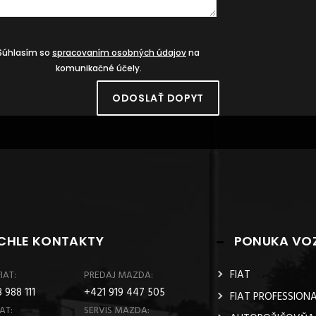
Súhlasím so
spracovaním osobných údajov
na
komunikačné účely.
ODOSLAŤ DOPYT
CHLE KONTAKTY
PONUKA VOZ
FIAT
IAT:
PREDAJ MAZDA:
 988 111
+421 919 447 505
FIAT PROFESSION
AT:
SERVIS MAZDA: