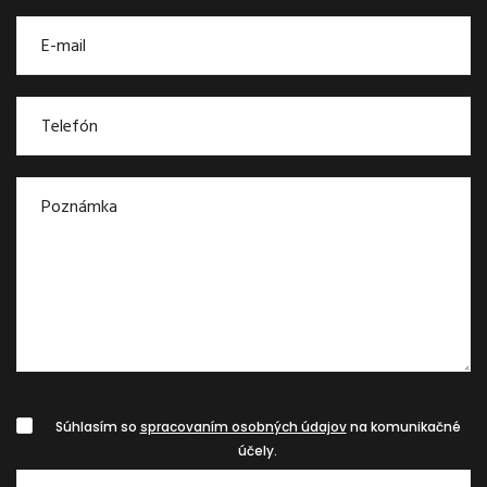
Súhlasím so
spracovaním osobných údajov
na komunikačné
účely.