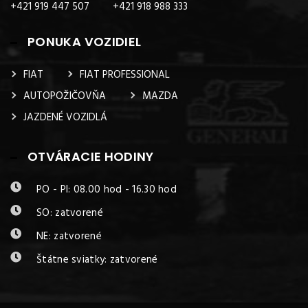
+421 919 447 507
+421 918 988 333
PONUKA VOZIDIEL
FIAT
FIAT PROFESSIONAL
AUTOPOŽIČOVŇA
MAZDA
JAZDENÉ VOZIDLÁ
OTVÁRACIE HODINY
PO - PI: 08.00 hod - 16.30 hod
SO: zatvorené
NE: zatvorené
Štátne sviatky: zatvorené