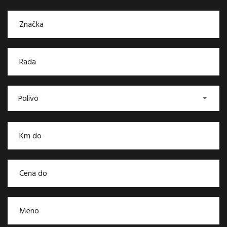
Palivo