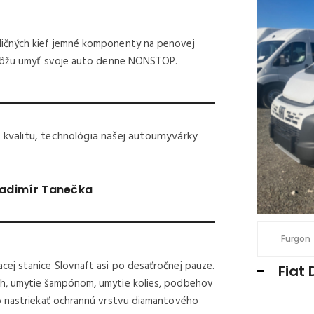
SKLADOM U NÁS
dičných kief jemné komponenty na penovej
t môžu umyť svoje auto denne NONSTOP.
kvalitu, technológia našej autoumyvárky
ladimír Tanečka
€ 32.500 /
€ 39.975 S DPH
3
kW
abina valník 7 miest
2184 cm
132
Furgon
ej stanice Slovnaft asi po desaťročnej pauze.
Ducato MAXI Dvojkabína L4 2.2
Fiat 
ch, umytie šampónom, umytie kolies, podbehov
 valník 7 miest
o nastriekať ochrannú vrstvu diamantového