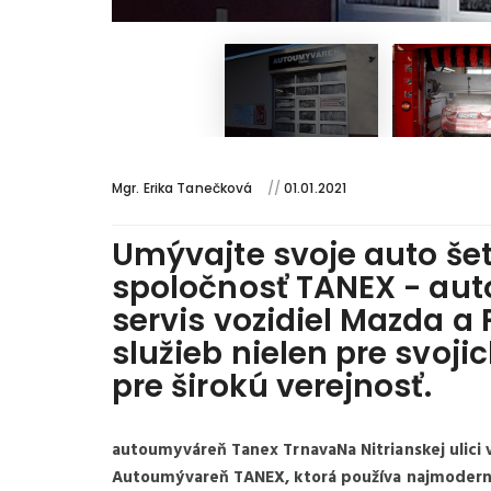
Mgr. Erika Tanečková
//
01.01.2021
Umývajte svoje auto še
spoločnosť TANEX - aut
servis vozidiel Mazda a F
služieb nielen pre svojic
pre širokú verejnosť.
autoumyváreň Tanex TrnavaNa Nitrianskej ulici v 
Autoumývareň TANEX, ktorá používa najmodernej