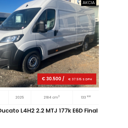
AKCIA
€ 30.500 /
€ 37.515 S DPH
3
kW
2025
2184 cm
133
5 dv
Ducato L4H2 2.2 MTJ 177k E6D Final
Nov