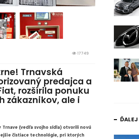
17749
trne! Trnavská
orizovaný predajca a
iat, rozšírila ponuku
h zákaznikov, ale i
ĎALE
Trnave (vedľa svojho sídla) otvorili novú
šie čistiace technológie, pri ktorých