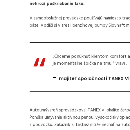
NOVINKA
nehrozí poškriabanie laku.
V samoobslužnej prevádzke používajú namiesto tra
báze. Vodiči si v areáli benzínovej pumpy Slovnaf
„Chceme ponúknuť klientom komfort a 
je momentálne špička na trhu,” vraví .
majiteľ spoločnosti TANEX V
€ 29.140 /
€ 35.842 S DPH
3
kW
2024
0 cm
50
dvojk
Autoumývareň sprevádzkoval TANEX v lokalite čerpac
-Doblo 50kWh 136k VAN L1
Fiat 
Ponúka umývanie aktívnou penou, vysokotlaký opla
MTJ 180k
a podvozku. Zákazník si taktiež môže nechať na aut