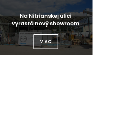
Na Nitrianskej ulici
Mod
vyrastá nový showroom
otest
vozidiel Mazda. Otvárať
plánujú už v decembri
VIAC