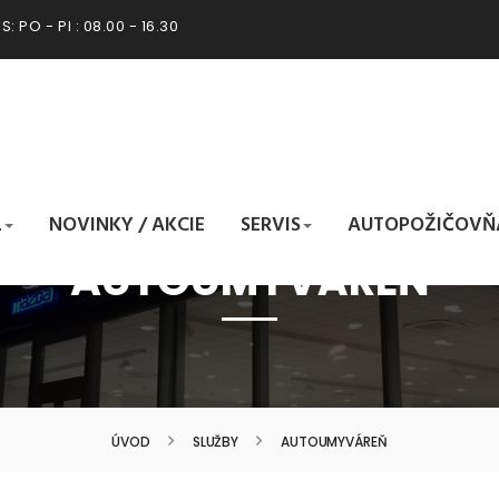
: PO - PI : 08.00 - 16.30
L
NOVINKY / AKCIE
SERVIS
AUTOPOŽIČOVŇ
AUTOUMYVÁREŇ
ÚVOD
SLUŽBY
AUTOUMYVÁREŇ