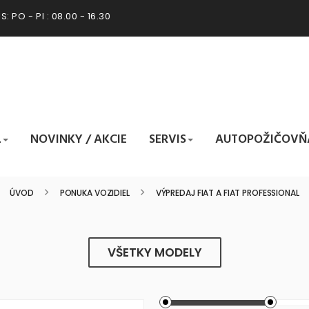
: PO - PI : 08.00 - 16.30
L
NOVINKY / AKCIE
SERVIS
AUTOPOŽIČOVŇ
L - VÝPREDAJ FIAT A FI
ÚVOD
PONUKA VOZIDIEL
VÝPREDAJ FIAT A FIAT PROFESSIONAL
VŠETKY MODELY