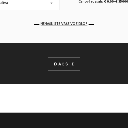
Cenový rozsah:
0.00
-
35000
aliva
NENAŠLI STE VAŠE VOZIDLO?
Ď A Ľ Š I E