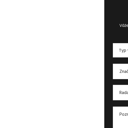
Váže
Typ 