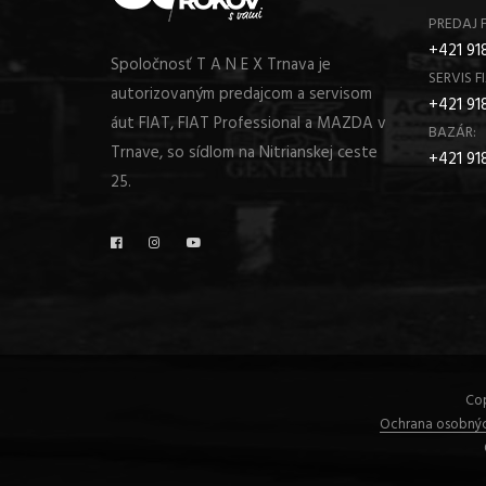
PREDAJ F
+421 918
Spoločnosť T A N E X Trnava je
SERVIS FI
autorizovaným predajcom a servisom
+421 91
áut FIAT, FIAT Professional a MAZDA v
BAZÁR:
Trnave, so sídlom na Nitrianskej ceste
+421 91
25.
Cop
Ochrana osobnýc