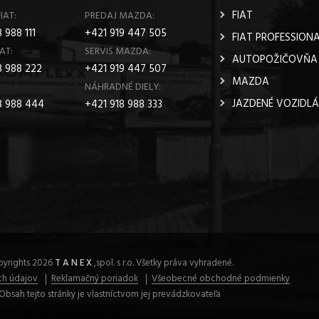
FIAT
IAT:
PREDAJ MAZDA:
 988 111
+421 919 447 505
FIAT PROFESSION
AT:
SERVIS MAZDA:
AUTOPOŽIČOVŇA
8 988 222
+421 919 447 507
MAZDA
NÁHRADNÉ DIELY:
JAZDENÉ VOZIDLÁ
8 988 444
+421 918 988 333
yrights 2026
T A N E X
,spol. s r.o. Všetky práva vyhradené.
h údajov
Reklamačný poriadok
Všeobecné obchodné podmienky
Obsah tejto stránky je vlastníctvom jej prevádzkovateľa