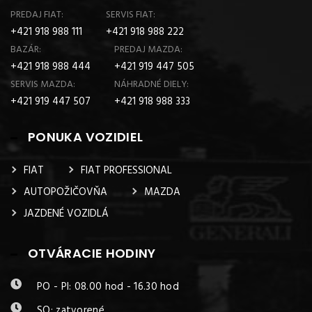
PREDAJ FIAT:
SERVIS FIAT:
+421 918 988 111
+421 918 988 222
BAZÁR:
PREDAJ MAZDA:
+421 918 988 444
+421 919 447 505
SERVIS MAZDA:
NÁHRADNÉ DIELY:
+421 919 447 507
+421 918 988 333
PONUKA VOZIDIEL
FIAT
FIAT PROFESSIONAL
AUTOPOŽIČOVŇA
MAZDA
JAZDENÉ VOZIDLÁ
OTVÁRACIE HODINY
PO - PI: 08.00 hod - 16.30 hod
SO: zatvorené