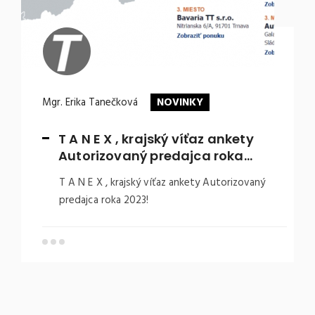
Mgr. Erika Tanečková
NOVINKY
T A N E X , krajský víťaz ankety
Autorizovaný predajca roka…
T A N E X , krajský víťaz ankety Autorizovaný
predajca roka 2023!