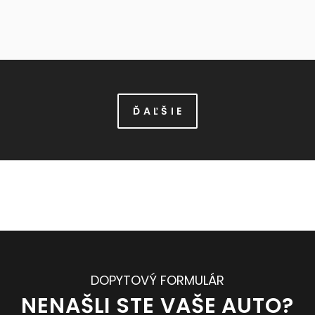
Ď A Ľ Š I E
DOPYTOVÝ FORMULÁR
NENAŠLI STE VAŠE AUTO?