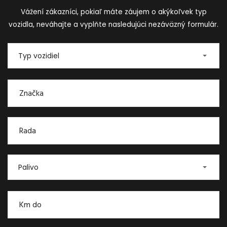
Vážení zákazníci, pokiaľ máte záujem o akýkoľvek typ
vozidla, neváhajte a vyplňte nasledujúci nezáväzný formulár.
Typ vozidiel
Palivo