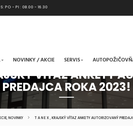
: PO - PI : 08.00 - 16.30
L
NOVINKY / AKCIE
SERVIS
AUTOPOŽIČOVŇ
 KRAJSKÝ VÍŤAZ ANKETY 
PREDAJCA ROKA 2023!
KCIE, NOVINKY
T A N E X , KRAJSKÝ VÍŤAZ ANKETY AUTORIZOVANÝ PREDA