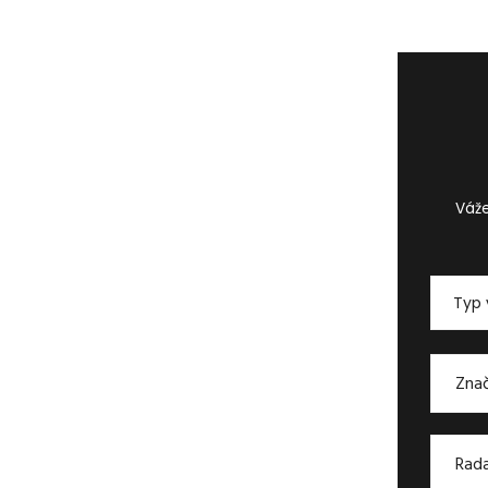
Váže
Typ 