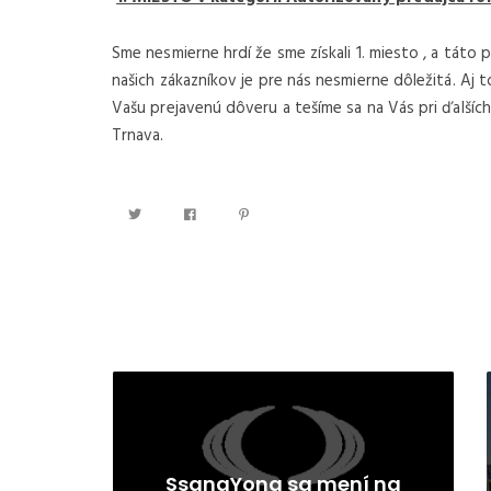
NOVINKA
Sme nesmierne hrdí že sme získali 1. miesto , a tát
našich zákazníkov je pre nás nesmierne dôležitá. A
Vašu prejavenú dôveru a tešíme sa na Vás pri ďalšíc
Trnava.
€ 29.140 /
€ 35.842 S DPH
3
kW
2024
0 cm
50
dvojk
-Doblo 50kWh 136k VAN L1
Fiat 
MTJ 180k
á
SsangYong sa mení na