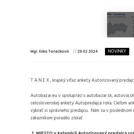
NOVINKY
Mgr. Erika Tanečková
//
29.02.2024
T A N E X , krajský víťaz ankety Autorizovaný predaj
Autobazar.eu v spolupráci s autobazar.sk, autovia.sk, 
celoslovenskej ankety Autopredajca roka. Cieľom a
vybrať si správneho predajcu. Nám sa v poslednom 
zákazníkom poradilo získať
1. MIESTO v kategórii Autorizovaný predajca ro