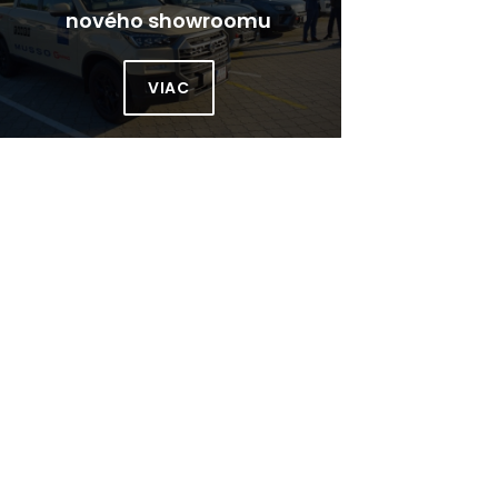
nového showroomu
jedn
značky SsangYong
VIAC