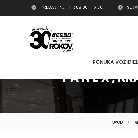
PREDAJ: PO - PI : 08.00 - 16.30
SERVIS
PONUKA VOZIDIE
T A N E X ,
ÚVOD
A