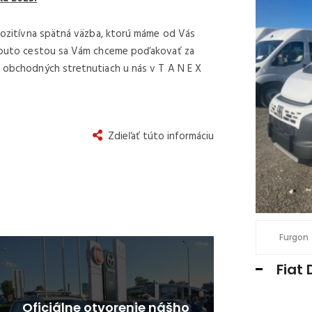
SKLADOM U NÁS
o pozitívna spätná väzba, ktorú máme od Vás
j touto cestou sa Vám chceme poďakovať za
h obchodných stretnutiach u nás v T A N E X
Zdieľať túto informáciu
€ 32.500 /
€ 39.975 S DPH
3
kW
abina valník 7 miest
2184 cm
132
Furgon
Ducato MAXI Dvojkabína L4 2.2
Fiat 
 valník 7 miest
Oficiálne otvorenie nášho
Vy