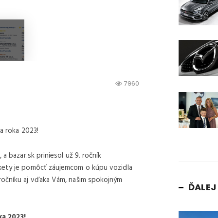
7960
ca roka 2023!
a bazar.sk priniesol už 9. ročník
nkety je pomôcť záujemcom o kúpu vozidla
ročníku aj vďaka Vám, našim spokojným
ĎALE
ka 2023!