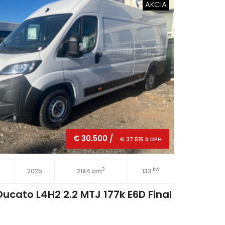
AKCIA
€ 30.500 /
€ 37.515 S DPH
3
kW
2025
2184 cm
133
5 dv
Ducato L4H2 2.2 MTJ 177k E6D Final
Nov
kúp vozidiel
Nová plnoelekri