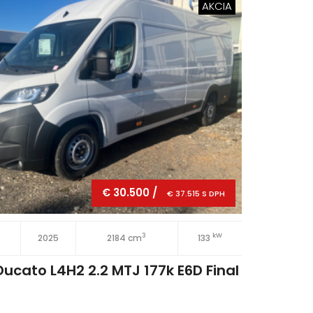
AKCIA
€ 30.500 /
€ 37.515 S DPH
3
kW
2025
2184 cm
133
5 dv
Ducato L4H2 2.2 MTJ 177k E6D Final
Nov