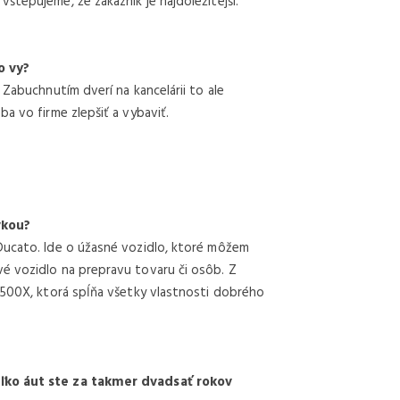
štepujeme, že zákazník je najdôležitejší.
o vy?
 Zabuchnutím dverí na kancelárii to ale
a vo firme zlepšiť a vybaviť.
vkou?
Ducato. Ide o úžasné vozidlo, ktoré môžem
é vozidlo na prepravu tovaru či osôb. Z
 500X, ktorá spĺňa všetky vlastnosti dobrého
oľko áut ste za takmer dvadsať rokov