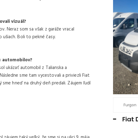
SKLADOM U NÁS
ovali vizuál?
ov. Neraz som sa však z garáže vracal
ušiach. Boli to pekné časy.
ju automobilov?
ol ukázať automobil z Talianska a
ásledne sme tam vycestovali a priviezli Fiat
rý sme hneď na druhý deň predali. Záujem ľudí
€ 32.500 /
€ 39.975 S DPH
3
kW
abina valník 7 miest
2184 cm
132
Furgon
Ducato MAXI Dvojkabína L4 2.2
Fiat 
 valník 7 miest
l záujem taký veľký, že sme si na ulici 9. mája