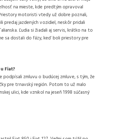
uteľnosť na mieste, kde predtým opravoval
riestory motoristi vtedy už dobre poznali,
i predaj jazdených vozidiel, neskôr pridali
ianska. Ľudia si žiadali aj servis, krátko na to
 sa dostali do fázy, keď boli priestory pre
u Fiat?
me podpísali zmluvu o budúcej zmluve, s tým, že
čky pre trnavský región. Potom to už malo
skej ulici, kde vznikol na jeseň 1998 súčasný
stnil Fiat 850 i Fiat 127. Veľmi som túžil po