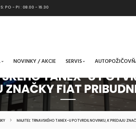
: PO - PI : 08.00 - 16.30
L
NOVINKY / AKCIE
SERVIS
AUTOPOŽIČOVŇ
SKÉHO TANEX-U POTVR
 ZNAČKY FIAT PRIBUD
NKY
MAJITEĽ TRNAVSKÉHO TANEX-U POTVRDIL NOVINKU, K PREDAJU ZNAČ