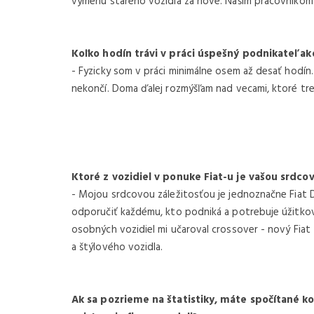
výmenu starého vozidla za nové. Našim pracovníkom v
Koľko hodín trávi v práci úspešný podnikateľ ak
- Fyzicky som v práci minimálne osem až desať hodín.
nekončí. Doma ďalej rozmýšľam nad vecami, ktoré treb
Ktoré z vozidiel v ponuke Fiat-u je vašou srdco
- Mojou srdcovou záležitosťou je jednoznačne Fiat 
odporučiť každému, kto podniká a potrebuje úžitkov
osobných vozidiel mi učaroval crossover - nový Fiat
a štýlového vozidla.
Ak sa pozrieme na štatistiky, máte spočítané k