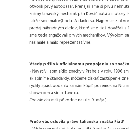
otvorili prvý autobazár. Prenajali sme si prvú nehn
známy trnavský mechanik pán Kováč autá a motory. P
takže sme mali výhodu. A darilo sa. Najprv sme otvoril
predaj náhradných dielov, ktoré sme tiež dovážali z Tal
sme teda angažovali prvých mechanikov. Vývojom sme
nás malé a málo reprezentatívne.
Vtedy prišlo k oficiálnemu prepojeniu so značko
- Navštívil som sídlo značky v Prahe a v roku 1996 s
ak splníme štandardy, môžeme získať zastúpenie zna
rýchly spád, podarilo sa nám kúpiť pozemok na Nitrian
showroom a sídlo Tanexu.
(Prevádzku mali pôvodne na ulici 9. mája.)
Prečo vás oslovila práve talianska značka Fiat?
- Vždy som mal rád tieto vozidlá. Svojho času som vla