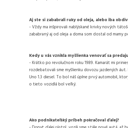
NOVINKA
Aj ste si zababrali ruky od oleja, alebo iba obdiv
- Vždy ma inšpirovali nablýskané krivky nových tátoš
zababraný aj od oleja a doma som dostal od mamy po 
Kedy u vás vznikla myšlienka venovať sa preda
- Krátko po revolučnom roku 1989. Kamarát mi prinies
rozdebatovali sme myšlienku dovozu jazdených áut. N
Uno 1.3 diesel. To bol náš úplne prvý automobil, kto
€ 29.140 /
€ 35.842 S DPH
o tieto vozidlá bol veľký.
3
kW
2024
0 cm
50
dvojk
-Doblo 50kWh 136k VAN L1
Fiat 
MTJ 180k
Ako podnikateľský príbeh pokračoval ďalej?
- Dopyt ďalej rástol, vozili sme stále nové autá, až bo