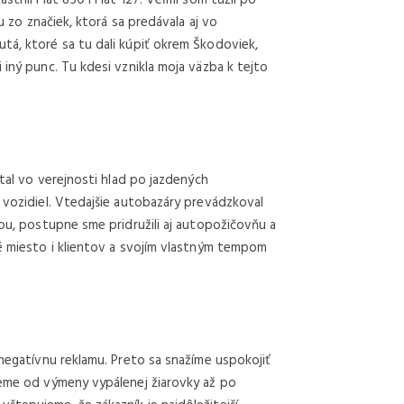
nu zo značiek, ktorá sa predávala aj vo
tá, ktoré sa tu dali kúpiť okrem Škodoviek,
 iný punc. Tu kdesi vznikla moja väzba k tejto
stal vo verejnosti hlad po jazdených
 vozidiel. Vtedajšie autobazáry prevádzkoval
tou, postupne sme pridružili aj autopožičovňu a
né miesto i klientov a svojím vlastným tempom
 negatívnu reklamu. Preto sa snažíme uspokojiť
jeme od výmeny vypálenej žiarovky až po