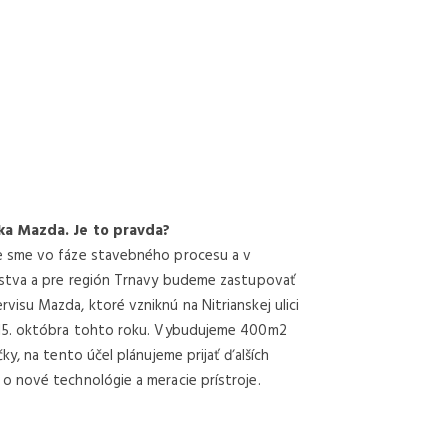
čka Mazda. Je to pravda?
e sme vo fáze stavebného procesu a v
rstva a pre región Trnavy budeme zastupovať
isu Mazda, ktoré vzniknú na Nitrianskej ulici
 15. októbra tohto roku. Vybudujeme 400m2
y, na tento účel plánujeme prijať ďalších
 nové technológie a meracie prístroje.