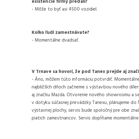
existencie firmy predali?
- Môže to byť asi 4500 vozidiel.
Koľko ľudí zamestnávate?
- Momentálne dvadsať.
V Trnave sa hovorí, že pod Tanex prejde aj zna
- Áno, môžem túto informáciu potvrdiť. Momentáln
najbližších dňoch začneme s výstavbou nového díle
aj značku Mazda. Otvorenie nového showroomu a serv
v dotyku súčasnej prevádzky Tanexu, plánujeme do
výstavnej plochy, servis bude spoločný pre obe značk
piatich zamestnancov. Servis dopĺňame momentálne o