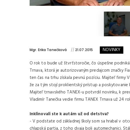
NOVINKY
Mgr. Erika Tanečková
//
21.07.2015
O rok to bude už štvrťstoročie, čo úspešne podnik
Trnava, ktorá je autorizovaným predajcom značky Fiat 
ten čas na trhu získala pevnú pozíciu. Majiteľ firmy V
že za tým stojí proklientský prístup a poskytovanie k
Majiteľ trnavského TANEX-u potvrdil novinku, k pre
Vladimír Tanečka vedie firmu TANEX Trnava už 24 ro
Inklinovali ste k autám už od detstva?
- V podstate od základnej školy som sa hrabal v otco
chlapská partia, z toho dvaja boli automechanici. Stá