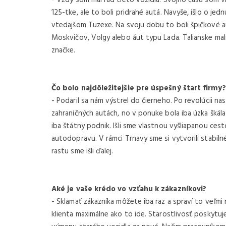
125-tke, ale to boli pridrahé autá. Navyše, išlo o jed
vtedajšom Tuzexe. Na svoju dobu to boli špičkové au
Moskvičov, Volgy alebo áut typu Lada. Talianske mali
značke.
Čo bolo najdôležitejšie pre úspešný štart firmy?
- Podaril sa nám výstrel do čierneho. Po revolúcii na
zahraničných autách, no v ponuke bola iba úzka škála
iba štátny podnik. Išli sme vlastnou vyšliapanou ces
autodopravu. V rámci Trnavy sme si vytvorili stabil
rastu sme išli ďalej.
Aké je vaše krédo vo vzťahu k zákazníkovi?
- Sklamať zákazníka môžete iba raz a spraví to veľmi
klienta maximálne ako to ide. Starostlivosť poskytu