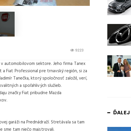
9223
á v automobilovom sektore. Jeho firma Tanex
a Fiat Professional pre trnavský región, si za
ladimír Tanečka, ktorý spoločnosť založil, verí,
valitných a spoľahlivých služieb.
daju značky Fiat pribudne Mazda
kov.
ĎALE
vej garáži na Prednádraží. Stretávala sa tam
le sme tam niečo majstrovali.